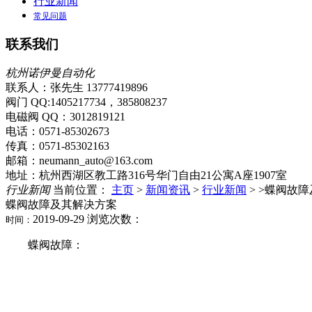
行业新闻
常见问题
联系我们
杭州诺伊曼自动化
联系人：张先生 13777419896
阀门 QQ:1405217734，385808237
电磁阀 QQ：3012819121
电话：0571-85302673
传真：0571-85302163
邮箱：neumann_auto@163.com
地址：杭州西湖区教工路316号华门自由21公寓A座1907室
行业新闻
当前位置：
主页
>
新闻资讯
>
行业新闻
> >蝶阀故
蝶阀故障及其解决方案
2019-09-29 浏览次数：
时间：
蝶阀故障：